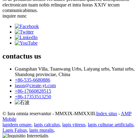
electronicam tuam nobis relinque et intra horas XXIV tecum
communicabimus.
inquire nunc
contactus
us
Guangshan Villa, Tuanwang Urbs, Laiyang urbs, Yantai urbs,
Shandong provinciae, China
+86-535-6680886
jason@create-yt.com
+86-17660828515
+86-17353513250
© Iura omnia reservantur - MMXIX-MMXXIII.
Index situs
-
AMP
Mobile
lapidem ornare
,
lapis calculus
,
lapis vitreus
,
lapis culturae artificialis
,
Lapis Falsus
,
lapis muralis
,