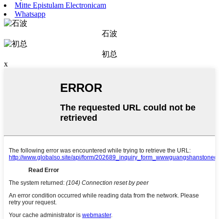
Mitte Epistulam Electronicam
Whatsapp
石波
初总
x