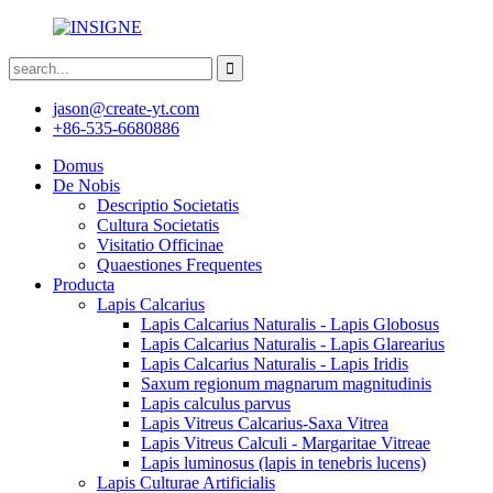
jason@create-yt.com
+86-535-6680886
Domus
De Nobis
Descriptio Societatis
Cultura Societatis
Visitatio Officinae
Quaestiones Frequentes
Producta
Lapis Calcarius
Lapis Calcarius Naturalis - Lapis Globosus
Lapis Calcarius Naturalis - Lapis Glarearius
Lapis Calcarius Naturalis - Lapis Iridis
Saxum regionum magnarum magnitudinis
Lapis calculus parvus
Lapis Vitreus Calcarius-Saxa Vitrea
Lapis Vitreus Calculi - Margaritae Vitreae
Lapis luminosus (lapis in tenebris lucens)
Lapis Culturae Artificialis