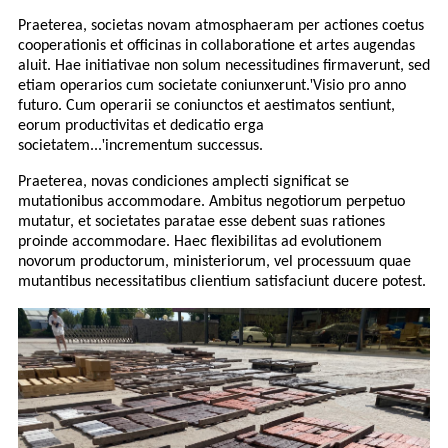
Praeterea, societas novam atmosphaeram per actiones coetus
cooperationis et officinas in collaboratione et artes augendas
aluit. Hae initiativae non solum necessitudines firmaverunt, sed
'
etiam operarios cum societate coniunxerunt.
Visio pro anno
futuro. Cum operarii se coniunctos et aestimatos sentiunt,
eorum productivitas et dedicatio erga
'
societatem...
incrementum successus.
Praeterea, novas condiciones amplecti significat se
mutationibus accommodare. Ambitus negotiorum perpetuo
mutatur, et societates paratae esse debent suas rationes
proinde accommodare. Haec flexibilitas ad evolutionem
novorum productorum, ministeriorum, vel processuum quae
mutantibus necessitatibus clientium satisfaciunt ducere potest.