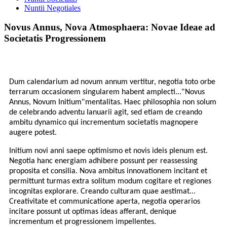
Nuntii Negotiales
Novus Annus, Nova Atmosphaera: Novae Ideae ad
Societatis Progressionem
Dum calendarium ad novum annum vertitur, negotia toto orbe
"
terrarum occasionem singularem habent amplecti...
Novus
"
Annus, Novum Initium
mentalitas. Haec philosophia non solum
de celebrando adventu Ianuarii agit, sed etiam de creando
ambitu dynamico qui incrementum societatis magnopere
augere potest.
Initium novi anni saepe optimismo et novis ideis plenum est.
Negotia hanc energiam adhibere possunt per reassessing
proposita et consilia. Nova ambitus innovationem incitant et
permittunt turmas extra solitum modum cogitare et regiones
incognitas explorare. Creando culturam quae aestimat...
Creativitate et communicatione aperta, negotia operarios
incitare possunt ut optimas ideas afferant, denique
incrementum et progressionem impellentes.