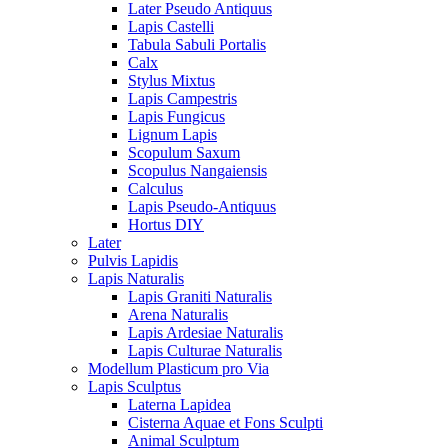
Later Pseudo Antiquus
Lapis Castelli
Tabula Sabuli Portalis
Calx
Stylus Mixtus
Lapis Campestris
Lapis Fungicus
Lignum Lapis
Scopulum Saxum
Scopulus Nangaiensis
Calculus
Lapis Pseudo-Antiquus
Hortus DIY
Later
Pulvis Lapidis
Lapis Naturalis
Lapis Graniti Naturalis
Arena Naturalis
Lapis Ardesiae Naturalis
Lapis Culturae Naturalis
Modellum Plasticum pro Via
Lapis Sculptus
Laterna Lapidea
Cisterna Aquae et Fons Sculpti
Animal Sculptum