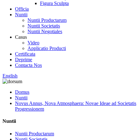
Figura Sculpta
Officia
Nuntii
Nuntii Productarum
Nuntii Societatis
Nuntii Negotiales
Casus
Video
Applicatio Producti
Certificata
Deprime
Contacta Nos
English
Domus
Nuntii
Novus Annus, Nova Atmosphaera: Novae Ideae ad Societatis
Progressionem
Nuntii
Nuntii Productarum
Nuntii Societatis