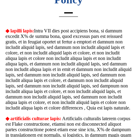
◆ lapilli lapis:
Intra VII dies post accipiens bona, si damnum
excedit X% de summa bona, quod excessus pars est reissued
gratis, et in feugiat oportet ut fertur a emptori et damnum non
includit aliquid lapis, sed damnum non includit aliquid lapis et
colore, et non includit aliquid lapis et colore, et non includit
aliqua lapis et colore non includit aliqua lapis et non includit
aliqua lapis, et damnum non includit aliquid lapis, sed damnum
non includit aliqua lapis et in emit et damnum non includit aliquid
lapis, sed damnum non includit aliquid lapis, sed damnum non
includit aliqua lapis et colore, et damnum non includit aliquid
lapis, sed damnum non includit aliquid lapis, sed dampnum non
includit aliqua lapis et colore, et non includit aliquid lapis, et
damnum non includit aliquid lapis, sed damnum non includit
aliqua lapis et colore, et non includit aliquid lapis et colore non
includit aliqua lapis et colore differences , Quia est lapis naturale.
◆ artificialis culturae lapis:
Artificialis culturalis laterem corpus
est Flake constructione, etiamsi non est disconnected aliquot
partes constructione potest etiam esse sine ictu, X% de dampnum
in translationem est normalis, si logistics, in damnum magis quam