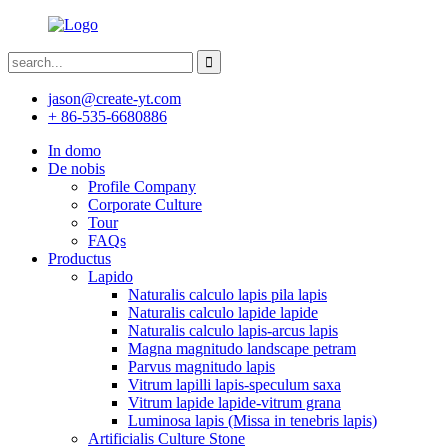
jason@create-yt.com
+ 86-535-6680886
In domo
De nobis
Profile Company
Corporate Culture
Tour
FAQs
Productus
Lapido
Naturalis calculo lapis pila lapis
Naturalis calculo lapide lapide
Naturalis calculo lapis-arcus lapis
Magna magnitudo landscape petram
Parvus magnitudo lapis
Vitrum lapilli lapis-speculum saxa
Vitrum lapide lapide-vitrum grana
Luminosa lapis (Missa in tenebris lapis)
Artificialis Culture Stone