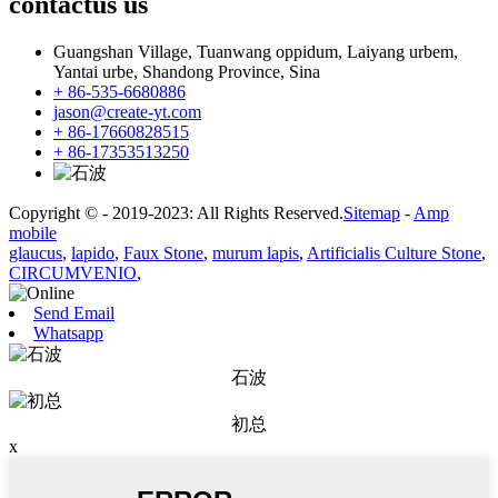
contactus
us
Guangshan Village, Tuanwang oppidum, Laiyang urbem,
Yantai urbe, Shandong Province, Sina
+ 86-535-6680886
jason@create-yt.com
+ 86-17660828515
+ 86-17353513250
Copyright © - 2019-2023: All Rights Reserved.
Sitemap
-
Amp
mobile
glaucus
,
lapido
,
Faux Stone
,
murum lapis
,
Artificialis Culture Stone
,
CIRCUMVENIO
,
Send Email
Whatsapp
石波
初总
x